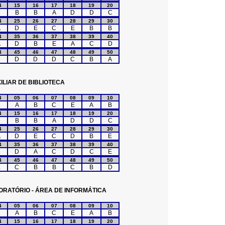
4
15
16
17
18
19
20
D
B
B
A
D
D
C
4
25
26
27
28
29
30
A
D
E
C
E
B
B
4
35
36
37
38
39
40
A
D
B
E
A
C
D
4
45
46
47
48
49
50
D
D
D
D
C
B
A
ILIAR DE BIBLIOTECA
4
05
06
07
08
09
10
D
A
B
C
E
A
B
4
15
16
17
18
19
20
D
B
B
A
D
D
C
4
25
26
27
28
29
30
A
D
E
C
D
B
E
4
35
36
37
38
39
40
C
D
A
C
D
C
E
4
45
46
47
48
49
50
E
C
B
B
C
B
D
ORATÓRIO - ÁREA DE INFORMÁTICA
4
05
06
07
08
09
10
D
A
B
C
E
A
B
4
15
16
17
18
19
20