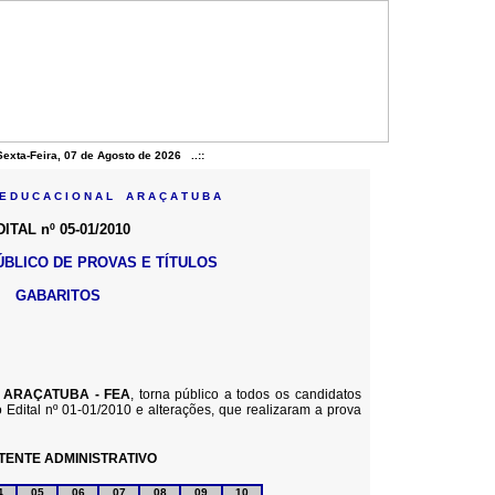
Sexta-Feira, 07 de Agosto de 2026 ..::
 D U C A C I O N A L A R A Ç A T U B A
ITAL nº 05-01/2010
BLICO DE PROVAS E TÍTULOS
GABARITOS
ARAÇATUBA - FEA
, torna público a todos os candidatos
o Edital nº 01-01/2010 e alterações, que realizaram a prova
TENTE ADMINISTRATIVO
4
05
06
07
08
09
10