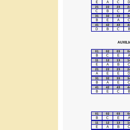
E
A
C
21
22
23
2
C
B
C
31
32
33
3
B
E
A
41
42
43
4
D
B
C
AUXILI
01
02
03
0
B
C
E
11
12
13
1
E
A
B
21
22
23
2
A
E
E
31
32
33
3
B
A
E
41
42
43
4
B
E
C
01
02
03
0
B
C
E
11
12
13
1
E
A
B