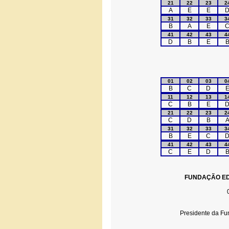
21
22
23
2
A
E
E
31
32
33
3
B
A
E
41
42
43
4
D
B
E
01
02
03
0
B
C
D
11
12
13
1
C
B
E
21
22
23
2
C
D
B
31
32
33
3
B
E
C
41
42
43
4
C
E
D
FUNDAÇÃO ED
Presidente da Fu