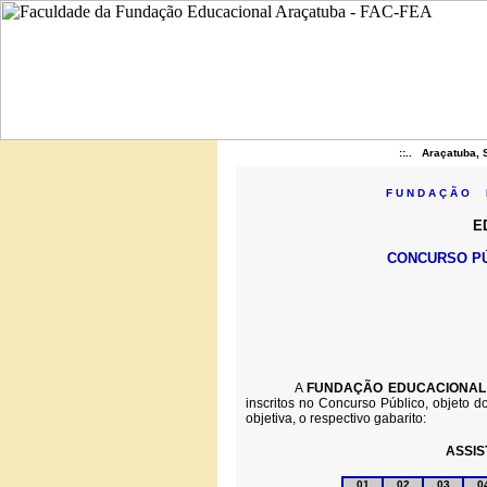
::.. Araçatuba, 
F U N D A Ç Ã O E
ED
CONCURSO PÚ
A
FUNDAÇÃO EDUCACIONAL 
inscritos no Concurso Público, objeto d
objetiva, o respectivo gabarito:
ASSIS
01
02
03
0