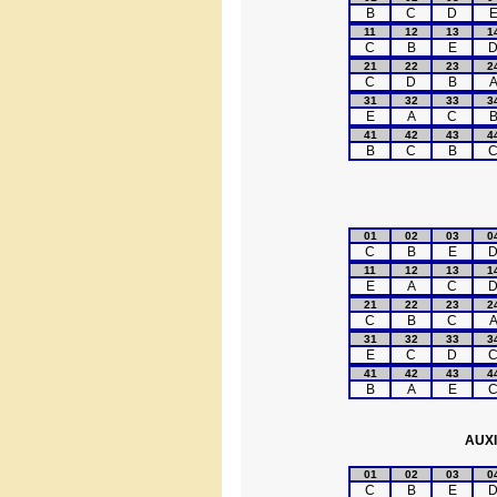
B
C
D
11
12
13
1
C
B
E
21
22
23
2
C
D
B
31
32
33
3
E
A
C
41
42
43
4
B
C
B
01
02
03
0
C
B
E
11
12
13
1
E
A
C
21
22
23
2
C
B
C
31
32
33
3
E
C
D
41
42
43
4
B
A
E
AUXI
01
02
03
0
C
B
E