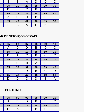
D
B
B
A
D
D
C
4
25
26
27
28
29
30
A
D
E
C
B
B
E
4
35
36
37
38
39
40
C
A
C
D
B
D
E
4
45
46
47
48
49
50
B
E
B
A
E
B
E
AR DE SERVIÇOS GERAIS
4
05
06
07
08
09
10
A
A
D
D
B
D
C
4
15
16
17
18
19
20
C
D
A
C
B
C
C
4
25
26
27
28
29
30
D
B
C
B
A
D
E
4
35
36
37
38
39
40
C
B
D
D
B
C
D
4
45
46
47
48
49
50
B
D
D
C
D
B
A
PORTEIRO
4
05
06
07
08
09
10
A
A
D
D
B
D
C
4
15
16
17
18
19
20
C
D
A
C
B
C
C