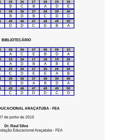
4
25
26
27
28
29
30
D
B
C
B
A
D
E
4
35
36
37
38
39
40
C
B
D
B
C
D
C
4
45
46
47
48
49
50
B
D
D
C
D
B
A
BIBLIOTECÁRIO
4
05
06
07
08
09
10
E
A
C
E
B
D
A
4
15
16
17
18
19
20
D
A
D
B
A
B
E
4
25
26
27
28
29
30
A
C
D
E
E
A
B
4
35
36
37
38
39
40
D
E
D
A
B
D
A
4
45
46
47
48
49
50
B
C
D
D
D
C
D
UCACIONAL ARAÇATUBA - FEA
07 de junho de 2010
Dr. Raul Silva
ndação Educacional Araçatuba - FEA