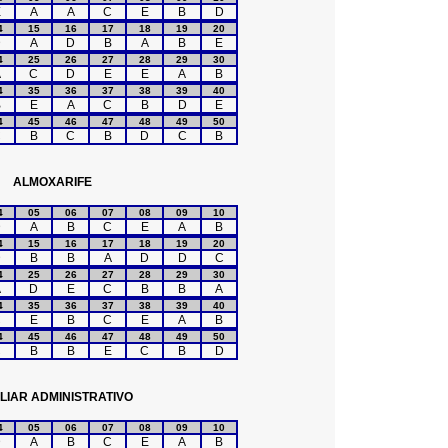
E
A
A
C
E
B
D
4
15
16
17
18
19
20
D
A
D
B
A
B
E
4
25
26
27
28
29
30
A
C
D
E
E
A
B
4
35
36
37
38
39
40
B
E
A
C
B
D
E
4
45
46
47
48
49
50
C
B
C
B
D
C
B
ALMOXARIFE
4
05
06
07
08
09
10
D
A
B
C
E
A
B
4
15
16
17
18
19
20
D
B
B
A
D
D
C
4
25
26
27
28
29
30
A
D
E
C
B
B
A
4
35
36
37
38
39
40
C
E
B
C
E
A
B
4
45
46
47
48
49
50
C
B
B
E
C
B
D
LIAR ADMINISTRATIVO
4
05
06
07
08
09
10
D
A
B
C
E
A
B