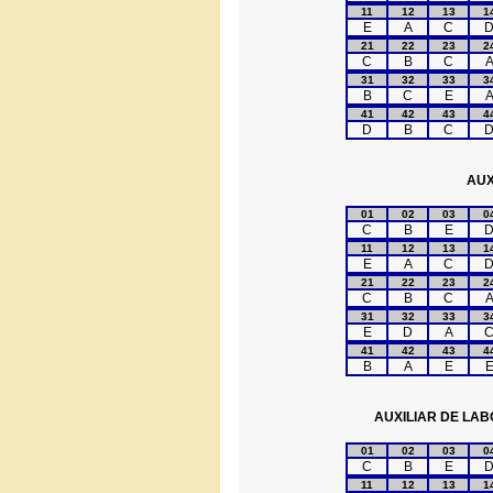
11
12
13
1
E
A
C
21
22
23
2
C
B
C
31
32
33
3
B
C
E
41
42
43
4
D
B
C
AUX
01
02
03
0
C
B
E
11
12
13
1
E
A
C
21
22
23
2
C
B
C
31
32
33
3
E
D
A
41
42
43
4
B
A
E
AUXILIAR DE LAB
01
02
03
0
C
B
E
11
12
13
1