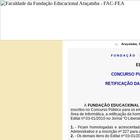
::.. Araçatuba, 
F U N D A Ç Ã O E
ED
CONCURSO PÚ
RETIFICAÇÃO D
A
FUNDAÇÃO EDUCACIONAL 
inscritos no Concurso Público para os em
Área de Informática, a retificação da ho
Edital nº 03-01/2010 no Jornal "O Libera
1.
- Ficam homologadas e acrescentada
Administrativo e a inscrição nº 327 para 
2.
- Os demais itens do Edital nº 03-01/