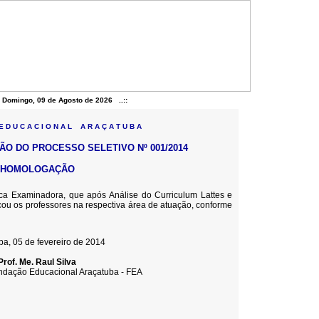
, Domingo, 09 de Agosto de 2026 ..::
 D U C A C I O N A L A R A Ç A T U B A
ÃO DO PROCESSO SELETIVO Nº 001/2014
HOMOLOGAÇÃO
inadora, que após Análise do Curriculum Lattes e
icou os professores na respectiva área de atuação, conforme
ba, 05 de fevereiro de 2014
Prof. Me. Raul Silva
ndação Educacional Araçatuba - FEA