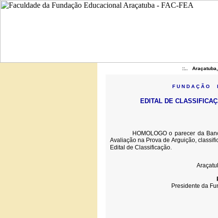
::.. Araçatuba
F U N D A Ç Ã O E
EDITAL DE CLASSIFICAÇ
HOMOLOGO o parecer da Banca Exam
Avaliação na Prova de Arguição, classif
Edital de Classificação.
Araçatu
Presidente da Fu